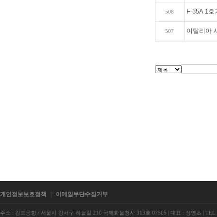
F-35A 
508
이탈리아 새 
507
개인정보보호정책
|
이메일무단수집거부
주소 : 김포공항 / 서울시 강서구 하늘길 210 국제화물청사 313호 07505
|
대표 : 정영초
|
TEL 