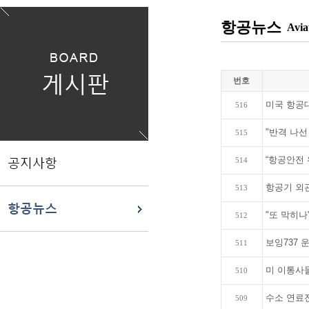
항공뉴스
Avia
번호
미국 항공대
516
"반격 나선
515
“항공안전 위
514
항공기 외관
513
"또 막히나
512
보잉737 
511
미 이통사들
510
수소 연료전
509