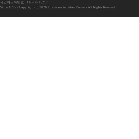
사업자등록번호 : 116-08-15217
Since 1995 / Copyright (c) 2026 Flightrans Aviation Partners All Rights Reseved.