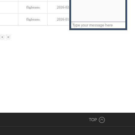
flightrans
2026-02-25
296
flightrans
2026-01-27
274