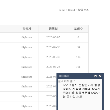
home > Board >
항공뉴스
작성자
등록일
조회수
flightrans
2026-08-05
6
flightrans
2026-07-30
30
flightrans
2026-06-30
114
flightrans
2026-05-28
166
Tocplus
flightrans
2026-04-30
190
flightrans
2026-04-29
178
flightrans
2026-03-31
221
flightrans
2026-02-25
254