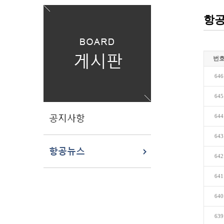
항
번
646
645
644
643
642
641
640
639