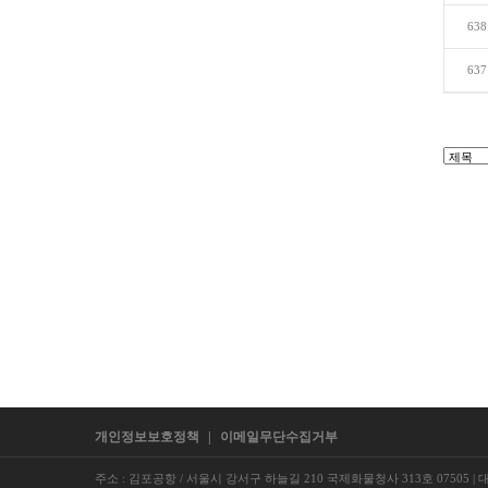
638
637
개인정보보호정책
|
이메일무단수집거부
주소 : 김포공항 / 서울시 강서구 하늘길 210 국제화물청사 313호 07505
|
대