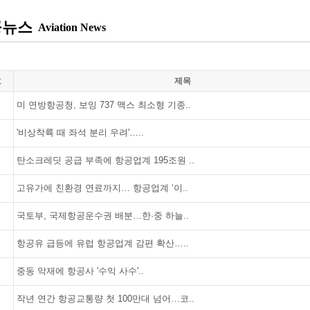
공뉴스
Aviation News
호
제목
미 연방항공청, 보잉 737 맥스 최소형 기종..
'비상착륙 때 좌석 분리 우려'…..
탄소크레딧 공급 부족에 항공업계 195조원 ..
고유가에 친환경 연료까지… 항공업계 ‘이..
국토부, 국제항공운수권 배분…한·중 하늘..
항공유 급등에 유럽 항공업계 감편 확산…..
중동 악재에 항공사 '수익 사수'..
작년 연간 항공교통량 첫 100만대 넘어…코..