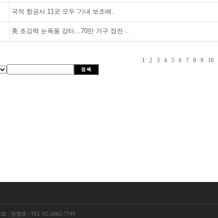
국적 항공사 11곳 모두 '기내 보조배..
美 초강력 눈폭풍 강타…70만 가구 정전·..
1
2
3
4
5
6
7
8
9
10
표 : 정영초
|
TEL 02-2662-7740