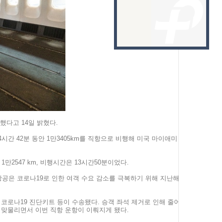
경신했다고
14
일 밝혔다.
4
시간
42
분 동안 1만
3405km
를 직항으로 비행해 미국 마이애미
 1만
2547
km
, 비행시간은
13
시간
50
분이었다.
항공은 코로나
19
로 인한 여객 수요 감소를 극복하기 위해 지난해
 코로나
19
진단키트 등이 수송됐다. 승객 좌석 제거로 인해 줄어
 맞물리면서 이번 직항 운항이 이뤄지게 됐다.