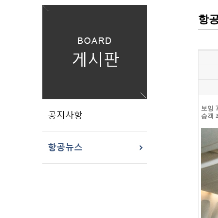
항
보잉
승객 