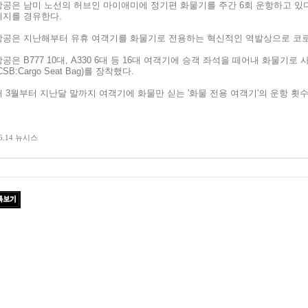
공은 남미 노선의 허브인 마이애미에 정기편 화물기를 주간 6회 운항하고 있다
지를 경유한다.
공은 지난해부터 유휴 여객기를 화물기로 전용하는 혁신적인 역발상으로 코
항공은
B777
10
대,
A330
6대 등
16
대 여객기에 승객 좌석을 떼어내 화물기로 
CSB
:
Cargo
Seat
Bag
)를 장착했다.
 3월부터 지난달 말까지 여객기에 화물만 싣는 '화물 전용 여객기'의 운항 횟
06.14 뉴시스