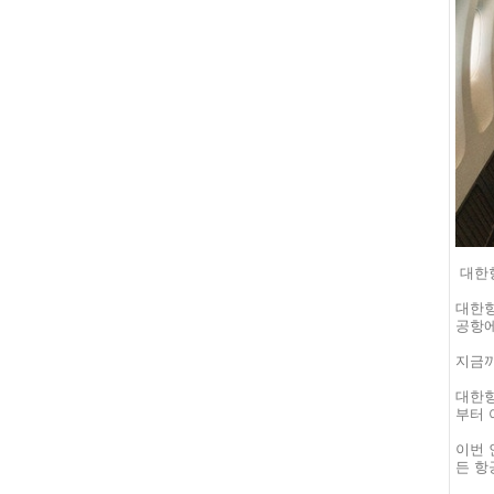
대한
대한
공항에
지금까
대한항
부터 
이번 
든 항