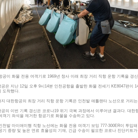
항공이 화물 전용 여객기로
1969
년 창사 이래 최장 거리 직항 운항 기록을 
항공은 지난
12
일 오후 9시
14
분 인천공항을 출발한 화물 전세기
KE8047
편이
1
 도착했다.
지 대한항공의 최장 거리 직항 운항 기록은 인천발 애틀랜타 노선으로 거리는
공의 이번 기록 경신은 코로나
19
위기 극복 과정에서 이루어낸 결과다. 대한
여객기 좌석을 제거한 항공기로 화물을 수송하고 있다.
인천발 마이애미행 직항 노선에는 화물 전용 여객기 보잉
777-300ER
이 투입돼
공기 중량 및 높은 연료 효율성의 기재, 긴급 수송이 필요한 코로나 진단키트가